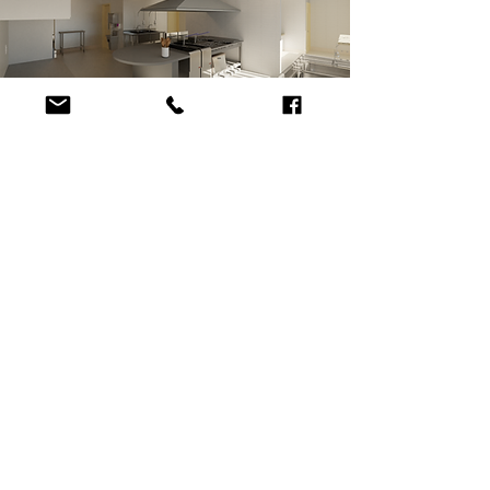
Eu quero transformar o meu
projeto!
Nome
Sobrenome
Email