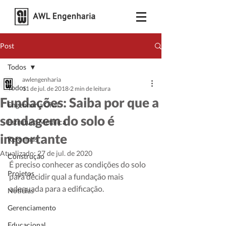
Post
Todos
awlengenharia
Todos
11 de jul. de 2018
2 min de leitura
Fundações: Saiba por que a
Engenharia Civil
sondagem do solo é
Estrutura Metálica
importante
Reformas
Atualizado:
27 de jul. de 2020
Construção
É preciso conhecer as condições do solo 
Projetos
para decidir qual a fundação mais 
adequada para a edificação. 
Notícias
Gerenciamento
Educacional