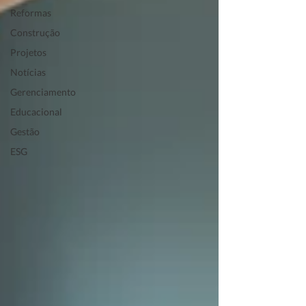
Reformas
Construção
Projetos
Notícias
Gerenciamento
Educacional
Gestão
ESG