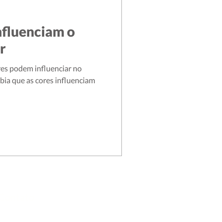
nfluenciam o
r
res podem influenciar no
bia que as cores influenciam
Contato
R. México, 148